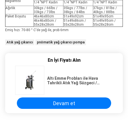
bağlantısı
1/4 "NPT Kadın
1/4 "NPT Kadın
1/4 "NPT Kadın
Ağırlık
30kgs / 66lbs /
35kgs / 77lbs /
37kgs / 81lbs /
33kgs / 73lbs
38kgs / 84lbs
40kgs / 88lbs
Paket Boyutu
46x46x80cm
51x49x92cm
51x49x95cm
46x46x80cm /
51x49x86cm /
51x49x95cm /
55x28x28cm
55x28x28cm
55x28x28cm
Emiş hızı: 70-80 ° C'de yağ ile, prob 6mm
Atık yağ çıkarıcı
pnömatik yağ çıkarıcı pompa
En İyi Fiyatı Alın
Altı Emme Probları ile Hava
Tahrikli Atık Yağ Süzgeci /
Pnömatik Yağ Extractor Pompası
Devam et