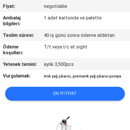
Fiyat:
negotiable
KALITE
Ambalaj
1 adet kartonda ve palette
KONTROL
bilgileri:
Teslim süresi:
40 iş günü sonra ödeme aldıktan
BIZE
Ödeme
T/t veya l/c at sight
ULAŞIN
koşulları:
Yetenek temini:
aylık 3,500pcs
HABERLER
Vurgulamak:
,
Atık yağ çıkarıcı
pnömatik yağ çıkarıcı pompa
BIR
EN IYI FIYAT
TEKLIF
ISTEĞI
SITE