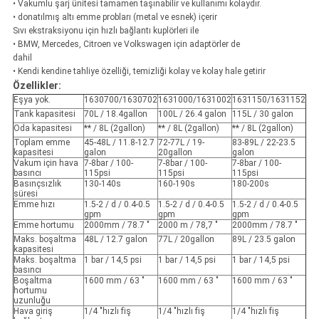
• Vakumlu şarj ünitesi tamamen taşınabilir ve kullanımı kolaydır.
• donatılmış altı emme probları (metal ve esnek) içerir
Sıvı ekstraksiyonu için hızlı bağlantı kuplörleri ile
• BMW, Mercedes, Citroen ve Volkswagen için adaptörler de
dahil
• Kendi kendine tahliye özelliği, temizliği kolay ve kolay hale getirir
Özellikler:
Eşya yok.
1630700/1630702
1631000/1631002
1631150/1631152
Tank kapasitesi
70L / 18.4gallon
100L / 26.4 galon
115L / 30 galon
Oda kapasitesi
** / 8L (2gallon)
** / 8L (2gallon)
** / 8L (2gallon)
Toplam emme
45-48L / 11.8-12.7
72-77L / 19-
83-89L / 22-23.5
kapasitesi
galon
20gallon
galon
Vakum için hava
7-8bar / 100-
7-8bar / 100-
7-8bar / 100-
basıncı
115psi
115psi
115psi
Basınçsızlık
130-140s
160-190s
180-200s
süresi
Emme hızı
1.5-2 / d / 0.4-0.5
1.5-2 / d / 0.4-0.5
1.5-2 / d / 0.4-0.5
gpm
gpm
gpm
Emme hortumu
2000mm / 78.7 "
2000 m / 78,7 "
2000mm / 78.7 "
Maks. boşaltma
48L / 12.7 galon
77L / 20gallon
89L / 23.5 galon
kapasitesi
Maks. boşaltma
1 bar / 14,5 psi
1 bar / 14,5 psi
1 bar / 14,5 psi
basıncı
Boşaltma
1600 mm / 63 "
1600 mm / 63 "
1600 mm / 63 "
hortumu
uzunluğu
Hava giriş
1/4 "hızlı fiş
1/4 "hızlı fiş
1/4 "hızlı fiş