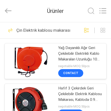
Intradin（Shanghai）
Machinery
Co
Ürünler
Ltd.
All
Rights
Reserved.
EV
27
Çin Elektrik kablosu makarası
Pnömatik Yağ
ÜRÜN:%
Pompası
Yağ Dayanıklı Ağır Geri
S
Çekilebilir Elektrikli Kablo
Makaraları Uzunluğu 10m
VIDEOLAR
- 15m Kablo
negotiable MOQ:50pcs
CONTACT
17
HAKKIMIZDA
Pnömatik Gres
Hafif 3 Çekirdek Geri
Çekilebilir Elektrik Kablosu
FABRIKA
Pompası
Makarası, Kabloda 0.9
TURU
Metre Kurşun
negotiable MOQ:50pcs