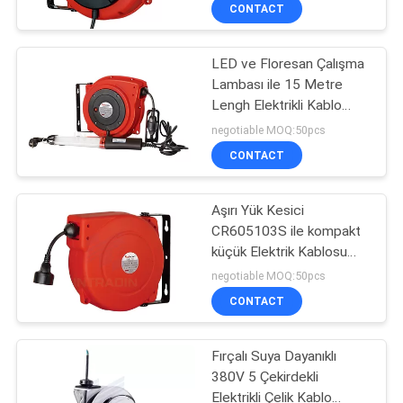
CONTACT
KALITE
LED ve Floresan Çalışma
KONTROL
16
Lambası ile 15 Metre
Lengh Elektrikli Kablo
Dijital Yağ Kontrol
BIZE
Makarası
negotiable MOQ:50pcs
Vanası
ULAŞIN
CONTACT
HABERLER
Aşırı Yük Kesici
CR605103S ile kompakt
küçük Elektrik Kablosu
BIR
15
Makara
negotiable MOQ:50pcs
TEKLIF
CONTACT
Atık Yağ Süzgeci
ISTEĞI
Fırçalı Suya Dayanıklı
380V 5 Çekirdekli
SITE
Elektrikli Çelik Kablo