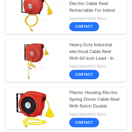
Electric Cable Reel
Retractable For Indoor /
61
Outdoor
negotiable MOQ:50pcs
Goodyear Hortum
CONTACT
Makarası
Heavy Duty Industrial
electrical Cable Reel
With 60 Inch Lead - In
Cord , Electric Cord Reel
negotiable MOQ:50pcs
CONTACT
15
Elektrik kablosu
Plastic Housing Electric
Spring Driven Cable Reel
makarası
With Ratch Double
Adjustment
negotiable MOQ:50pcs
CONTACT