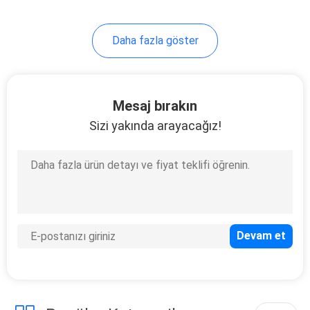
11
Daha fazla göster
Dijital Yağ Ölçer
Mesaj bırakın
Sizi yakında arayacağız!
6
Hava Tahrikli
Diyaframlı Pompa