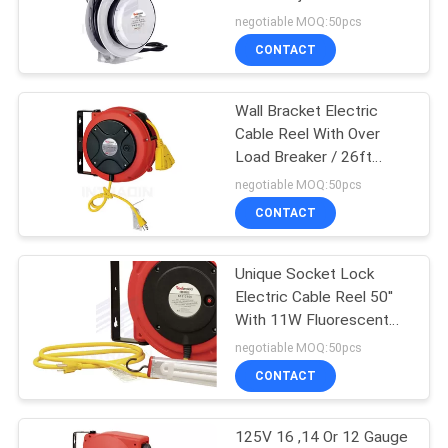
HARITASI
Makarası - Toz Boya
negotiable MOQ:50pcs
Kaplaması
CONTACT
38
PRIVACY
Hava ve Su Hortum
Wall Bracket Electric
POLICY
Cable Reel With Over
Makarası
Load Breaker / 26ft
Electrical Cord Reels
negotiable MOQ:50pcs
CONTACT
Unique Socket Lock
27
Electric Cable Reel 50''
With 11W Fluorescent
Hava ve Su Hortumu
Lamp
negotiable MOQ:50pcs
CONTACT
125V 16 ,14 Or 12 Gauge