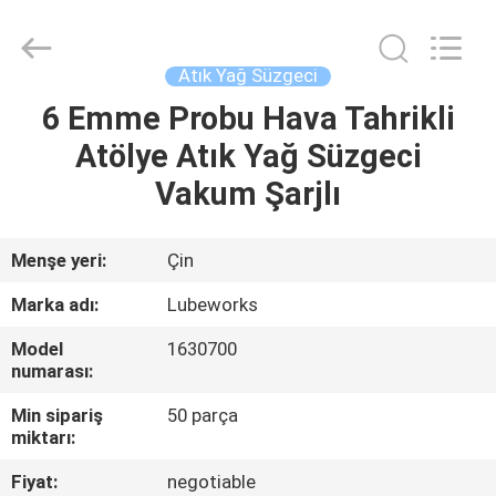
Intradin（Shanghai）
Machinery
Co
Ltd.
All
Atık Yağ Süzgeci
Rights
Reserved.
6 Emme Probu Hava Tahrikli
EV
Atölye Atık Yağ Süzgeci
ÜRÜN:%
Vakum Şarjlı
S
Menşe yeri:
Çin
VIDEOLAR
Marka adı:
Lubeworks
Model
1630700
HAKKIMIZDA
numarası:
Min sipariş
50 parça
FABRIKA
miktarı:
TURU
Fiyat:
negotiable