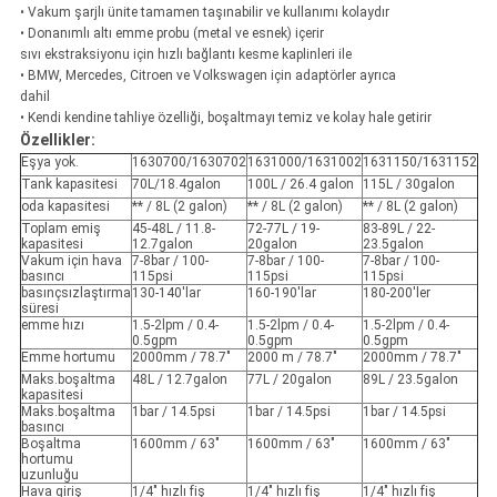
• Vakum şarjlı ünite tamamen taşınabilir ve kullanımı kolaydır
• Donanımlı altı emme probu (metal ve esnek) içerir
sıvı ekstraksiyonu için hızlı bağlantı kesme kaplinleri ile
• BMW, Mercedes, Citroen ve Volkswagen için adaptörler ayrıca
dahil
• Kendi kendine tahliye özelliği, boşaltmayı temiz ve kolay hale getirir
Özellikler:
Eşya yok.
1630700/1630702
1631000/1631002
1631150/1631152
Tank kapasitesi
70L/18.4galon
100L / 26.4 galon
115L / 30galon
oda kapasitesi
** / 8L (2 galon)
** / 8L (2 galon)
** / 8L (2 galon)
Toplam emiş
45-48L / 11.8-
72-77L / 19-
83-89L / 22-
kapasitesi
12.7galon
20galon
23.5galon
Vakum için hava
7-8bar / 100-
7-8bar / 100-
7-8bar / 100-
basıncı
115psi
115psi
115psi
basınçsızlaştırma
130-140'lar
160-190'lar
180-200'ler
süresi
emme hızı
1.5-2lpm / 0.4-
1.5-2lpm / 0.4-
1.5-2lpm / 0.4-
0.5gpm
0.5gpm
0.5gpm
Emme hortumu
2000mm / 78.7"
2000 m / 78.7"
2000mm / 78.7"
Maks.boşaltma
48L / 12.7galon
77L / 20galon
89L / 23.5galon
kapasitesi
Maks.boşaltma
1bar / 14.5psi
1bar / 14.5psi
1bar / 14.5psi
basıncı
Boşaltma
1600mm / 63"
1600mm / 63"
1600mm / 63"
hortumu
uzunluğu
Hava giriş
1/4" hızlı fiş
1/4" hızlı fiş
1/4" hızlı fiş