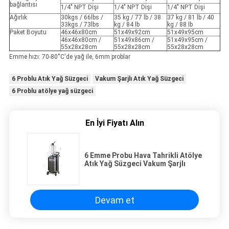
bağlantısı
1/4" NPT Dişi
1/4" NPT Dişi
1/4" NPT Dişi
Ağırlık
30kgs / 66lbs /
35 kg / 77 lb / 38
37 kg / 81 lb / 40
33kgs / 73lbs
kg / 84 lb
kg / 88 lb
Paket Boyutu
46x46x80cm
51x49x92cm
51x49x95cm
46x46x80cm /
51x49x86cm /
51x49x95cm /
55x28x28cm
55x28x28cm
55x28x28cm
Emme hızı: 70-80˚C'de yağ ile, 6mm problar
6 Problu Atık Yağ Süzgeci
Vakum Şarjlı Atık Yağ Süzgeci
6 Problu atölye yağ süzgeci
En İyi Fiyatı Alın
6 Emme Probu Hava Tahrikli Atölye
Atık Yağ Süzgeci Vakum Şarjlı
Devam et