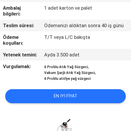
Ambalaj
1 adet karton ve palet
KALITE
bilgileri:
KONTROL
Teslim süresi:
Ödemenizi aldıktan sonra 40 iş günü
Ödeme
T/T veya L/C bakışta
BIZE
koşulları:
ULAŞIN
Yetenek temini:
Ayda 3.500 adet
Vurgulamak:
,
6 Problu Atık Yağ Süzgeci
HABERLER
,
Vakum Şarjlı Atık Yağ Süzgeci
6 Problu atölye yağ süzgeci
BIR
EN IYI FIYAT
TEKLIF
ISTEĞI
SITE