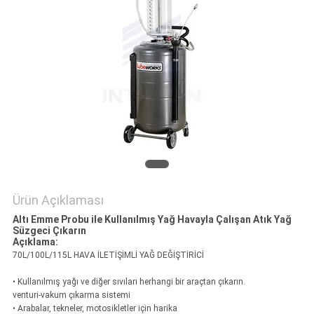
HARITASI
PRIVACY
POLICY
Ürün Açıklaması
Altı Emme Probu ile Kullanılmış Yağ Havayla Çalışan Atık Yağ
Süzgeci Çıkarın
Açıklama:
70L/100L/115L HAVA İLETİŞİMLİ YAĞ DEĞİŞTİRİCİ
• Kullanılmış yağı ve diğer sıvıları herhangi bir araçtan çıkarın.
venturi-vakum çıkarma sistemi
• Arabalar, tekneler, motosikletler için harika