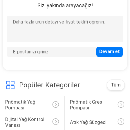
Sizi yakında arayacağız!
11
Dijital Yağ Ölçer
6
Hava Tahrikli
Popüler Kategoriler
Tüm
Diyaframlı Pompa
Pnömatik Yağ 
Pnömatik Gres 
Pompası
Pompası
Dijital Yağ Kontrol 
Atık Yağ Süzgeci
Vanası