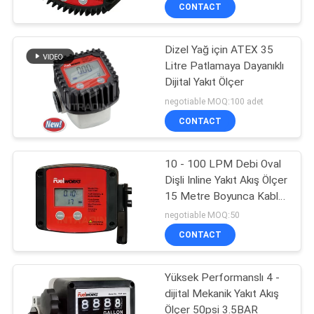
CONTACT
KALITE
Dizel Yağ için ATEX 35
KONTROL
16
Litre Patlamaya Dayanıklı
Dijital Yakıt Ölçer
Dijital Yağ Kontrol
BIZE
negotiable MOQ:100 adet
Vanası
ULAŞIN
CONTACT
HABERLER
10 - 100 LPM Debi Oval
Dişli Inline Yakıt Akış Ölçer
15 Metre Boyunca Kablo
BIR
15
Uzunluğu
negotiable MOQ:50
TEKLIF
CONTACT
Atık Yağ Süzgeci
ISTEĞI
Yüksek Performanslı 4 -
dijital Mekanik Yakıt Akış
SITE
Ölçer 50psi 3.5BAR