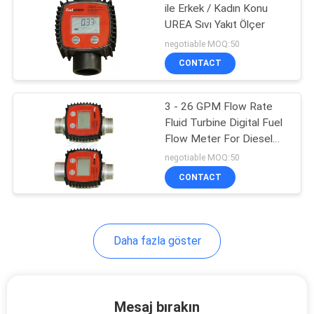
ile Erkek / Kadın Konu
UREA Sıvı Yakıt Ölçer
61
negotiable MOQ:50
Goodyear Hortum
CONTACT
Makarası
3 - 26 GPM Flow Rate
Fluid Turbine Digital Fuel
Flow Meter For Diesel
Kerosene
negotiable MOQ:50
CONTACT
15
Elektrik kablosu
makarası
Daha fazla göster
Mesaj bırakın