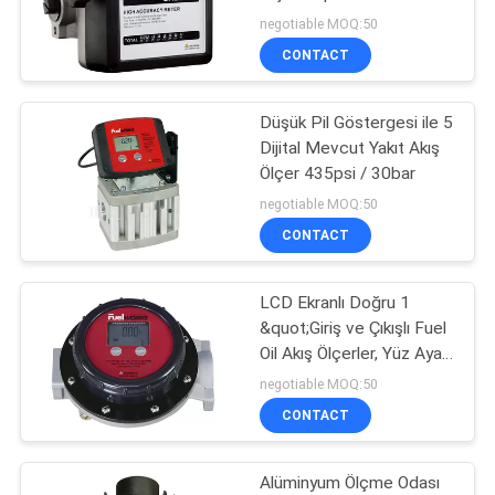
HARITASI
negotiable MOQ:50
CONTACT
38
PRIVACY
Hava ve Su Hortum
Düşük Pil Göstergesi ile 5
POLICY
Dijital Mevcut Yakıt Akış
Makarası
Ölçer 435psi / 30bar
negotiable MOQ:50
CONTACT
LCD Ekranlı Doğru 1
27
&quot;Giriş ve Çıkışlı Fuel
Oil Akış Ölçerler, Yüz Ayarlı
Hava ve Su Hortumu
360º
negotiable MOQ:50
CONTACT
Alüminyum Ölçme Odası