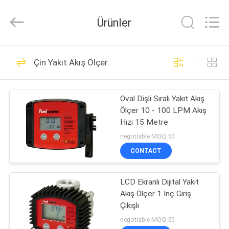
Intradin（Shanghai）
Machinery
Co
Ürünler
Ltd.
All
Rights
Reserved.
EV
27
Çin Yakıt Akış Ölçer
Pnömatik Yağ
ÜRÜN:%
Pompası
Oval Dişli Sıralı Yakıt Akış
S
Ölçer 10 - 100 LPM Akış
Hızı 15 Metre
VIDEOLAR
negotiable MOQ:50
CONTACT
17
HAKKIMIZDA
Pnömatik Gres
LCD Ekranlı Dijital Yakıt
Akış Ölçer 1 İnç Giriş
FABRIKA
Pompası
Çıkışlı
TURU
negotiable MOQ:50