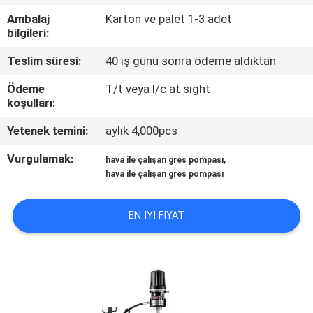
Ambalaj
Karton ve palet 1-3 adet
KALITE
bilgileri:
KONTROL
Teslim süresi:
40 iş günü sonra ödeme aldıktan
Ödeme
T/t veya l/c at sight
BIZE
koşulları:
ULAŞIN
Yetenek temini:
aylık 4,000pcs
Vurgulamak:
,
hava ile çalışan gres pompası
HABERLER
hava ile çalışan gres pompası
BIR
EN IYI FIYAT
TEKLIF
ISTEĞI
SITE