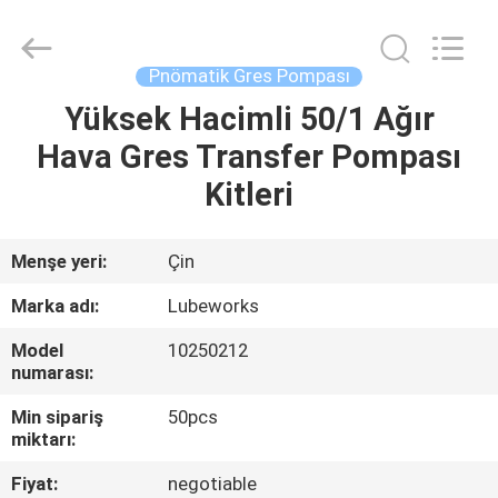
Intradin（Shanghai）
Machinery
Co
Ltd.
All
Pnömatik Gres Pompası
Rights
Reserved.
Yüksek Hacimli 50/1 Ağır
EV
Hava Gres Transfer Pompası
ÜRÜN:%
Kitleri
S
Menşe yeri:
Çin
VIDEOLAR
Marka adı:
Lubeworks
Model
10250212
HAKKIMIZDA
numarası:
Min sipariş
50pcs
FABRIKA
miktarı:
TURU
Fiyat:
negotiable