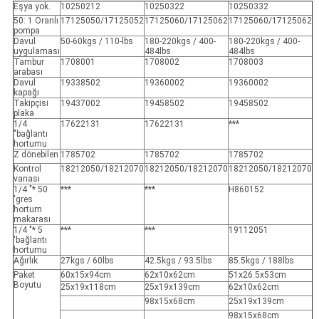
Eşya yok.
10250212
10250322
10250332
50: 1 Oranlı
17125050/17125052
17125060/17125062
17125060/17125062
pompa
Davul
50-60kgs / 110-lbs
180-220kgs / 400-
180-220kgs / 400-
uygulaması
484lbs
484lbs
Tambur
1708001
1708002
1708003
arabası
Davul
19338502
19360002
19360002
kapağı
Takipçisi
19437002
19458502
19458502
plaka
1/4
17622131
17622131
***
"bağlantı
hortumu
Z dönebilen
1785702
1785702
1785702
Kontrol
18212050/18212070
18212050/18212070
18212050/18212070
vanası
1/4 "* 50
***
***
H860152
'gres
hortum
makarası
1/4 "* 5
***
***
19112051
'bağlantı
hortumu
Ağırlık
27kgs / 60lbs
42.5kgs / 93.5lbs
85.5kgs / 188lbs
Paket
60x15x94cm
62x10x62cm
51x26.5x53cm
Boyutu
25x19x118cm
25x19x139cm
62x10x62cm
98x15x68cm
25x19x139cm
98x15x68cm