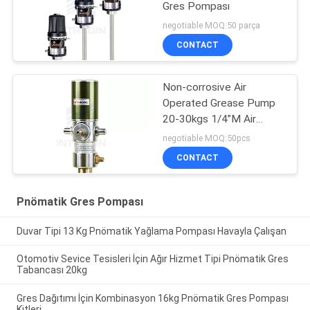
Gres Pompası
negotiable MOQ:50 parça
CONTACT
Non-corrosive Air
Operated Grease Pump
20-30kgs 1/4”M Air
Driven Grease Pump
negotiable MOQ:50pcs
CONTACT
Pnömatik Gres Pompası
Duvar Tipi 13 Kg Pnömatik Yağlama Pompası Havayla Çalışan
Otomotiv Sevice Tesisleri İçin Ağır Hizmet Tipi Pnömatik Gres
Tabancası 20kg
Gres Dağıtımı İçin Kombinasyon 16kg Pnömatik Gres Pompası
Kitleri