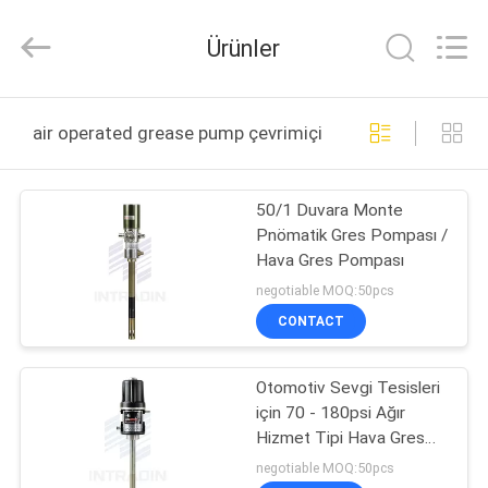
Intradin（Shanghai）
Machinery
Co
Ürünler
Ltd.
All
Rights
Reserved.
EV
air operated grease pump çevrimiçi üretim
ÜRÜN:%
50/1 Duvara Monte
S
Pnömatik Gres Pompası /
Hava Gres Pompası
VIDEOLAR
negotiable MOQ:50pcs
CONTACT
HAKKIMIZDA
Otomotiv Sevgi Tesisleri
için 70 - 180psi Ağır
FABRIKA
Hizmet Tipi Hava Gres
TURU
Pompaları
negotiable MOQ:50pcs