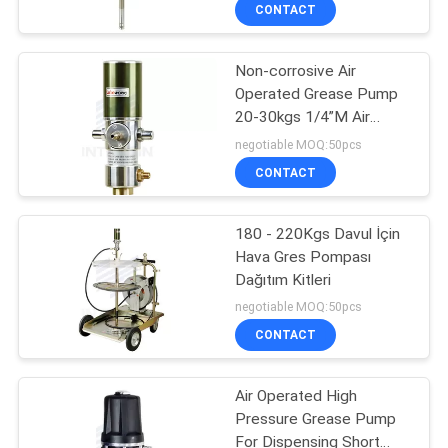
CONTACT
KALITE
Non-corrosive Air
KONTROL
Operated Grease Pump
20-30kgs 1/4”M Air
BIZE
Driven Grease Pump
negotiable MOQ:50pcs
ULAŞIN
CONTACT
HABERLER
180 - 220Kgs Davul İçin
Hava Gres Pompası
Dağıtım Kitleri
BIR
negotiable MOQ:50pcs
TEKLIF
CONTACT
ISTEĞI
Air Operated High
Pressure Grease Pump
SITE
For Dispensing Short