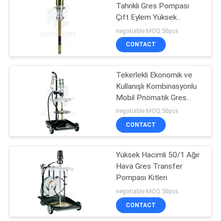
Tahrikli Gres Pompası
Çift Eylem Yüksek
Viskoziteli Davul
negotiable MOQ:50pcs
Pompaları
CONTACT
Tekerlekli Ekonomik ve
Kullanışlı Kombinasyonlu
Mobil Pnömatik Gres
Pompası
negotiable MOQ:50pcs
CONTACT
Yüksek Hacimli 50/1 Ağır
Hava Gres Transfer
Pompası Kitleri
negotiable MOQ:50pcs
CONTACT