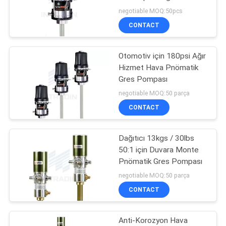
HARITASI
Long Distance
negotiable MOQ:50pcs
CONTACT
PRIVACY
Otomotiv için 180psi Ağır
POLICY
Hizmet Hava Pnömatik
Gres Pompası
negotiable MOQ:50 parça
CONTACT
Dağıtıcı 13kgs / 30lbs
50:1 için Duvara Monte
Pnömatik Gres Pompası
negotiable MOQ:50 parça
CONTACT
Anti-Korozyon Hava