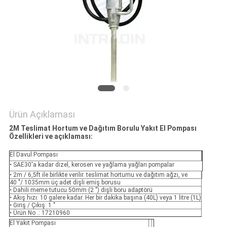
HARITASI
PRIVACY
POLICY
Ürün Açıklaması
2M Teslimat Hortum ve Dağıtım Borulu Yakıt El Pompası
Özellikleri ve
açıklaması:
El Davul Pompası
• SAE30'a kadar dizel, kerosen ve yağlama yağları pompalar
• 2m / 6,5ft ile birlikte verilir. teslimat hortumu ve dağıtım ağzı, ve
40 "/ 1035mm üç adet dişli emiş borusu
• Dahili meme tutucu 50mm (2 ") dişli boru adaptörü
• Akış hızı: 10 galere kadar. Her bir dakika başına (40L) veya 1 litre (1L)
• Giriş / Çıkış: 1 "
• Ürün No .: 17210960
El Yakıt Pompası