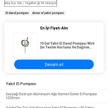
Akış hızı: 60L / 16gallon @ 90 rotasyon
El davul pompası
döner el yakıt pompası
En İyi Fiyatı Alın
10 Gal Yakıt El Davul Pompası Wirh
2m Teslim Hortumu Ve Dağıtım
Bacası
Devam et
Yakıt El Pompası
Gazyağı Dizel için Alüminyum Ağır Hizmet Döner El Pompası
1035mm
3 Adet Dip Tüp Anti-Korozyon Yakıt El Pompası / 55 Galon