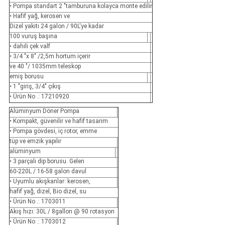
• Pompa standart 2 "tamburuna kolayca monte edilir
• Hafif yağ, kerosen ve
Dizel yakıtı 24 galon / 90L'ye kadar
100 vuruş başına
• dahili çek valf
• 3/4 "x 8" /2,5m hortum içerir
ve 40 "/ 1035mm teleskop
emiş borusu
• 1 "giriş, 3/4" çıkış
• Ürün No .: 17210920
Alüminyum Döner Pompa
• Kompakt, güvenilir ve hafif tasarım
• Pompa gövdesi, iç rotor, emme
tüp ve emzik yapılır
alüminyum
• 3 parçalı dip borusu. Gelen
60-220L / 16-58 galon davul
• Uyumlu akışkanlar: kerosen,
hafif yağ, dizel, Bio dizel, su
• Ürün No .: 1703011
Akış hızı: 30L / 8gallon @ 90 rotasyon
• Ürün No .: 1703012