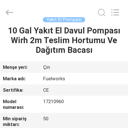
Intradin（Shanghai）
Machinery
Co
Ltd.
All
Yakıt El Pompası
Rights
Reserved.
10 Gal Yakıt El Davul Pompası
EV
Wirh 2m Teslim Hortumu Ve
ÜRÜN:%
Dağıtım Bacası
S
Menşe yeri:
Çin
VIDEOLAR
Marka adı:
Fuelworks
Sertifika:
CE
HAKKIMIZDA
Model
17210960
numarası:
FABRIKA
Min sipariş
50
TURU
miktarı: