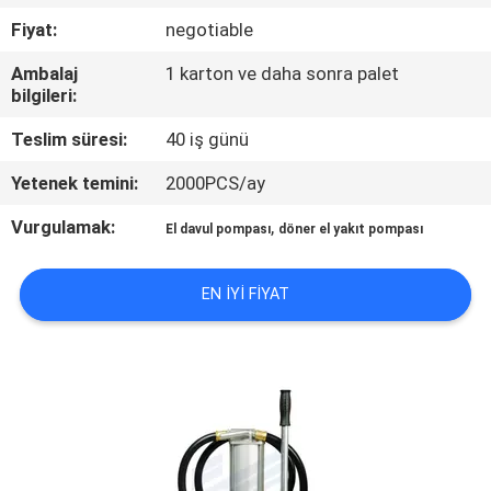
Fiyat:
negotiable
KALITE
Ambalaj
1 karton ve daha sonra palet
KONTROL
bilgileri:
Teslim süresi:
40 iş günü
BIZE
Yetenek temini:
2000PCS/ay
ULAŞIN
Vurgulamak:
,
El davul pompası
döner el yakıt pompası
HABERLER
EN IYI FIYAT
BIR
TEKLIF
ISTEĞI
SITE