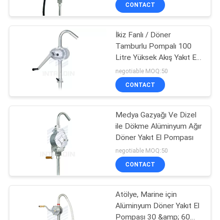
CONTACT
KALITE
İkiz Fanlı / Döner
KONTROL
Tamburlu Pompalı 100
Litre Yüksek Akış Yakıt El
BIZE
Pompası
negotiable MOQ:50
ULAŞIN
CONTACT
HABERLER
Medya Gazyağı Ve Dizel
ile Dökme Alüminyum Ağır
Döner Yakıt El Pompası
BIR
negotiable MOQ:50
TEKLIF
CONTACT
ISTEĞI
Atölye, Marine için
Alüminyum Döner Yakıt El
SITE
Pompası 30 &amp; 60