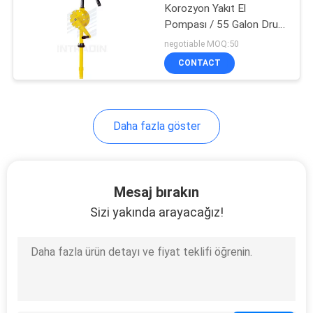
Korozyon Yakıt El
Pompası / 55 Galon Drum
El Pompası
negotiable MOQ:50
CONTACT
Daha fazla göster
Mesaj bırakın
Sizi yakında arayacağız!