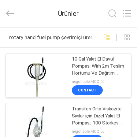
Intradin（Shanghai）
Machinery
Co
Ürünler
Ltd.
All
Rights
Reserved.
EV
rotary hand fuel pump çevrimiçi üretim
ÜRÜN:%
10 Gal Yakıt El Davul
S
Pompası Wirh 2m Teslim
Hortumu Ve Dağıtım
VIDEOLAR
Bacası
negotiable MOQ:50
CONTACT
HAKKIMIZDA
Transferi Orta Viskozite
Sıvılar için Dizel Yakıt El
FABRIKA
Pompası, 100 Storkes
TURU
Başına 24 Galon
negotiable MOQ:50