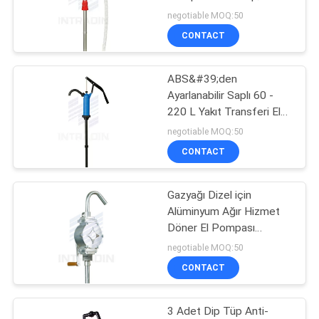
HARITASI
Litre
negotiable MOQ:50
CONTACT
PRIVACY
ABS&#39;den
POLICY
Ayarlanabilir Saplı 60 -
220 L Yakıt Transferi El
Pompası
negotiable MOQ:50
CONTACT
Gazyağı Dizel için
Alüminyum Ağır Hizmet
Döner El Pompası
1035mm
negotiable MOQ:50
CONTACT
3 Adet Dip Tüp Anti-