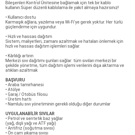
Bileşenleri Kontrol Ünitesine bağlamak için tek bir kablo
kullanın.Süper düzenli kablolama ile yakıt almaya hazırsınız!
• Kullanıcı dostu
Karmaşık ağlara, yazılıma veya Wi-Fi'ye gerek yoktur. Her türlü
güçlendirme için uygundur.
• Hızlı ve hassas dağıtım
Sistem, maliyetleri, zamanı azaltmak ve hataları önlemek için
hızlı ve hassas dağıtım işlemleri sağlar.
• Kârlılığı artırın
Merkezi sıvı dağıtımı şunları sağlar: tüm sıvıları merkezi bir
şekilde yönetme, tüm dağıtım işlemi verilerini dışa aktarma ve
atıkları azaltmak
BAŞVURU
• Araba tamirhanesi
• Atölye
• Garaj / Otobüs filosu
• Üretim hattı
• Namlulu sıvı yönetiminin gerekli olduğu diğer durumlar
UYGULANABİLİR SIVILAR
• Petrol ve sentetik baz yağlar
(yağ, dişli yağı ve ATF yağı)
• Antifriz (soğutma sıvısı)
• Ön cam yıkama sıvısı