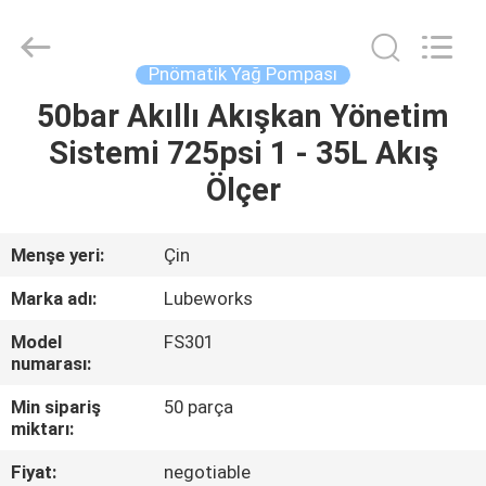
Intradin（Shanghai）
Machinery
Co
Ltd.
All
Pnömatik Yağ Pompası
Rights
Reserved.
50bar Akıllı Akışkan Yönetim
EV
Sistemi 725psi 1 - 35L Akış
ÜRÜN:%
Ölçer
S
Menşe yeri:
Çin
VIDEOLAR
Marka adı:
Lubeworks
Model
FS301
HAKKIMIZDA
numarası:
Min sipariş
50 parça
FABRIKA
miktarı:
TURU
Fiyat:
negotiable