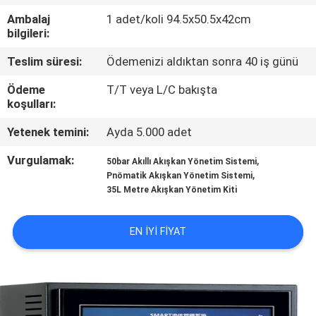
Ambalaj
1 adet/koli 94.5x50.5x42cm
KALITE
bilgileri:
KONTROL
Teslim süresi:
Ödemenizi aldıktan sonra 40 iş günü
Ödeme
T/T veya L/C bakışta
BIZE
koşulları:
ULAŞIN
Yetenek temini:
Ayda 5.000 adet
Vurgulamak:
,
50bar Akıllı Akışkan Yönetim Sistemi
HABERLER
,
Pnömatik Akışkan Yönetim Sistemi
35L Metre Akışkan Yönetim Kiti
BIR
EN IYI FIYAT
TEKLIF
ISTEĞI
SITE