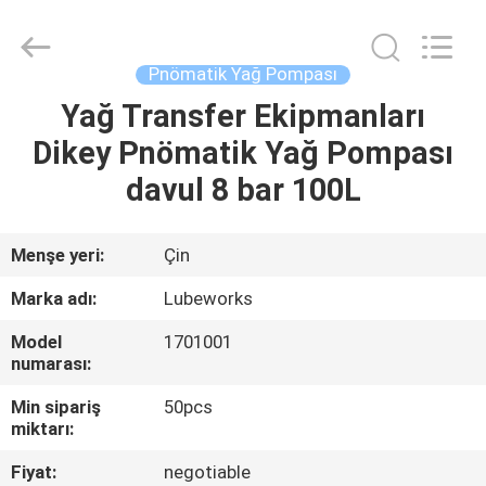
Intradin（Shanghai）
Machinery
Co
Ltd.
All
Pnömatik Yağ Pompası
Rights
Reserved.
Yağ Transfer Ekipmanları
EV
Dikey Pnömatik Yağ Pompası
ÜRÜN:%
davul 8 bar 100L
S
Menşe yeri:
Çin
VIDEOLAR
Marka adı:
Lubeworks
Model
1701001
HAKKIMIZDA
numarası:
Min sipariş
50pcs
FABRIKA
miktarı:
TURU
Fiyat:
negotiable