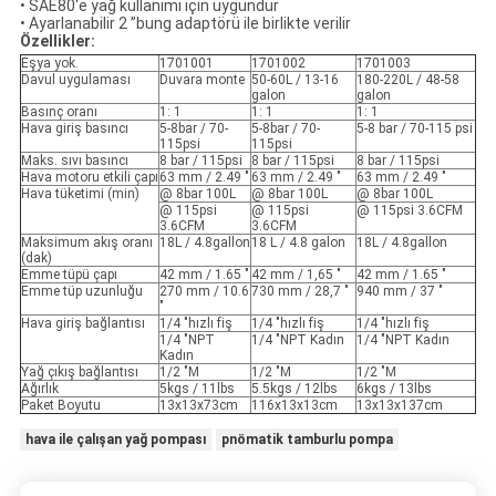
• SAE80'e yağ kullanımı için uygundur
• Ayarlanabilir 2 ”bung adaptörü ile birlikte verilir
Özellikler:
Eşya yok.
1701001
1701002
1701003
Davul uygulaması
Duvara monte
50-60L / 13-16
180-220L / 48-58
galon
galon
Basınç oranı
1: 1
1: 1
1: 1
Hava giriş basıncı
5-8bar / 70-
5-8bar / 70-
5-8 bar / 70-115 psi
115psi
115psi
Maks. sıvı basıncı
8 bar / 115psi
8 bar / 115psi
8 bar / 115psi
Hava motoru etkili çapı
63 mm / 2.49 "
63 mm / 2.49 "
63 mm / 2.49 "
Hava tüketimi (min)
@ 8bar 100L
@ 8bar 100L
@ 8bar 100L
@ 115psi
@ 115psi
@ 115psi 3.6CFM
3.6CFM
3.6CFM
Maksimum akış oranı
18L / 4.8gallon
18 L / 4.8 galon
18L / 4.8gallon
(dak)
Emme tüpü çapı
42 mm / 1.65 "
42 mm / 1,65 "
42 mm / 1.65 "
Emme tüp uzunluğu
270 mm / 10.6
730 mm / 28,7 "
940 mm / 37 "
"
Hava giriş bağlantısı
1/4 "hızlı fiş
1/4 "hızlı fiş
1/4 "hızlı fiş
1/4 "NPT
1/4 "NPT Kadın
1/4 "NPT Kadın
Kadın
Yağ çıkış bağlantısı
1/2 "M
1/2 "M
1/2 "M
Ağırlık
5kgs / 11lbs
5.5kgs / 12lbs
6kgs / 13lbs
Paket Boyutu
13x13x73cm
116x13x13cm
13x13x137cm
hava ile çalışan yağ pompası
pnömatik tamburlu pompa