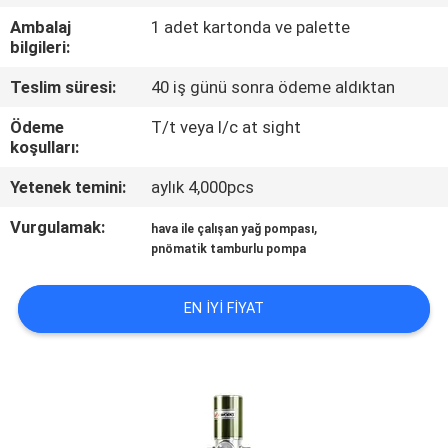
Ambalaj
1 adet kartonda ve palette
KALITE
bilgileri:
KONTROL
Teslim süresi:
40 iş günü sonra ödeme aldıktan
Ödeme
T/t veya l/c at sight
BIZE
koşulları:
ULAŞIN
Yetenek temini:
aylık 4,000pcs
Vurgulamak:
,
hava ile çalışan yağ pompası
HABERLER
pnömatik tamburlu pompa
BIR
EN IYI FIYAT
TEKLIF
ISTEĞI
SITE