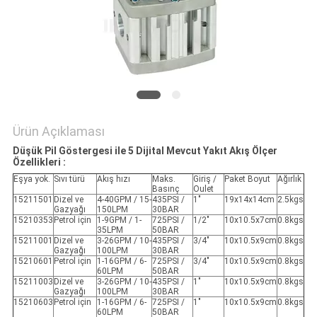
HARITASI
PRIVACY
POLICY
Ürün Açıklaması
Düşük Pil Göstergesi ile 5 Dijital Mevcut Yakıt Akış Ölçer
Özellikleri
:
Eşya yok.
Sıvı türü
Akış hızı
Maks.
Giriş /
Paket Boyut
Ağırlık
Basınç
Oulet
15211501
Dizel ve
4-40GPM / 15-
435PSI /
1"
19x14x14cm
2.5kgs
Gazyağı
150LPM
30BAR
15210353
Petrol için
1-9GPM / 1-
725PSI /
1/2"
10x10.5x7cm
0.8kgs
35LPM
50BAR
15211001
Dizel ve
3-26GPM / 10-
435PSI /
3/4"
10x10.5x9cm
0.8kgs
Gazyağı
100LPM
30BAR
15210601
Petrol için
1-16GPM / 6-
725PSI /
3/4"
10x10.5x9cm
0.8kgs
60LPM
50BAR
15211003
Dizel ve
3-26GPM / 10-
435PSI /
1"
10x10.5x9cm
0.8kgs
Gazyağı
100LPM
30BAR
15210603
Petrol için
1-16GPM / 6-
725PSI /
1"
10x10.5x9cm
0.8kgs
60LPM
50BAR