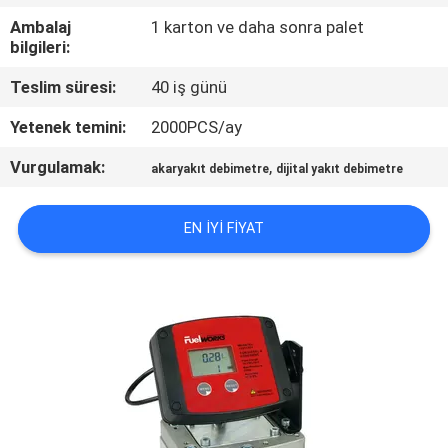
Ambalaj
1 karton ve daha sonra palet
KALITE
bilgileri:
KONTROL
Teslim süresi:
40 iş günü
Yetenek temini:
2000PCS/ay
BIZE
Vurgulamak:
,
ULAŞIN
akaryakıt debimetre
dijital yakıt debimetre
EN IYI FIYAT
HABERLER
BIR
TEKLIF
ISTEĞI
SITE