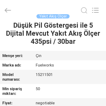
Intradin（Shanghai）
Machinery
Co
Ltd.
All
Yakıt Akış Ölçer
Rights
Reserved.
Düşük Pil Göstergesi ile 5
EV
Dijital Mevcut Yakıt Akış Ölçer
ÜRÜN:%
435psi / 30bar
S
Menşe yeri:
Çin
VIDEOLAR
Marka adı:
Fuelworks
Model
15211501
HAKKIMIZDA
numarası:
Min sipariş
50
FABRIKA
miktarı:
TURU
Fiyat:
negotiable