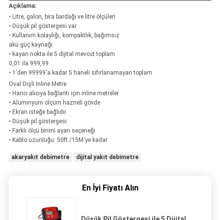
Açıklama:
• Litre, galon, bira bardağı ve litre ölçüleri
• Düşük pil göstergesi var
• Kullanım kolaylığı, kompaktlık, bağımsız
akü güç kaynağı
• kayan nokta ile 5 dijital mevcut toplam
0,01 ila 999,99
• 1'den 99999'a kadar 5 haneli sıfırlanamayan toplam
Oval Dişli Inline Metre
• Harici alıcıya bağlantı için inline metreler
• Alüminyum ölçüm hazneli gövde
• Ekran isteğe bağlıdır
• Düşük pil göstergesi
• Farklı ölçü birimi ayarı seçeneği
• Kablo uzunluğu: 50ft./15M'ye kadar
akaryakıt debimetre
dijital yakıt debimetre
En İyi Fiyatı Alın
Düşük Pil Göstergesi ile 5 Dijital