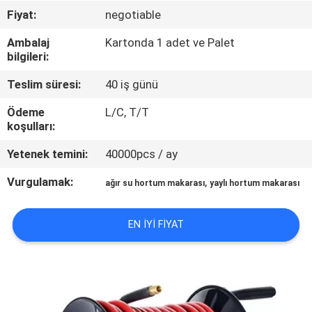
Fiyat:
negotiable
KALITE
Ambalaj
Kartonda 1 adet ve Palet
KONTROL
bilgileri:
Teslim süresi:
40 iş günü
BIZE
Ödeme
L/C, T/T
ULAŞIN
koşulları:
Yetenek temini:
40000pcs / ay
HABERLER
Vurgulamak:
,
ağır su hortum makarası
yaylı hortum makarası
BIR
EN IYI FIYAT
TEKLIF
ISTEĞI
SITE