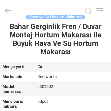
Intradin（Shanghai）
Machinery
Co
Ltd.
All
Hava ve Su Hortum Makarası
Rights
Reserved.
Bahar Gerginlik Fren / Duvar
EV
Montaj Hortum Makarası ile
ÜRÜN:%
Büyük Hava Ve Su Hortum
S
Makarası
VIDEOLAR
Menşe yeri:
Çin
Marka adı:
Reelworks
HAKKIMIZDA
Model
L301602
numarası:
FABRIKA
Min sipariş
50pcs
TURU
miktarı: