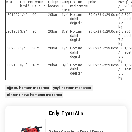
MODEL
Hortum
Hortum
Çalışma
Giriş
Hortum
paket
NW
Q'T
kimliği
uzunluğu
basıncı
/
malzemesi
/
20'C
Çıkış
GW
L301602
1/4"
60m
20bar
1/4"
Hortum
39.0x28.0x29.0cm
6.5
896
dahil
/
adet
değildir
7.5
kg
L301303
3/8"
30m
20bar
3/8"
Hortum
39.0x28.0x29.0cm
6.5
896
dahil
/
adet
değildir
7.5
kg
L302302
1/4"
30m
20bar
1/4"
Hortum
28.0x27.5x29.0cm
5.0
1,12
dahil
/
adet
değildir
5.5
kg
L302153
3/8"
15m
20bar
3/8"
Hortum
28.0x27.5x29.0cm
5.0
1,12
dahil
/
adet
değildir
5.5
kg
ağır su hortum makarası
yaylı hortum makarası
el krank hava hortumu makarası
En İyi Fiyatı Alın